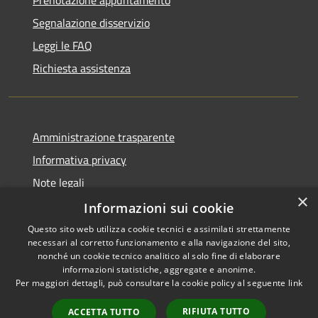
Segnalazione disservizio
Leggi le FAQ
Richiesta assistenza
Amministrazione trasparente
Informativa privacy
Note legali
×
Dichiarazione di accessibilità
Informazioni sui cookie
Questo sito web utilizza cookie tecnici e assimilati strettamente
necessari al corretto funzionamento e alla navigazione del sito,
nonché un cookie tecnico analitico al solo fine di elaborare
informazioni statistiche, aggregate e anonime.
RSS
Copyright © 2026 • Comune di
Per maggiori dettagli, può consultare la cookie policy al seguente
link
Accessibilità
Ghedi • Powered by
Privacy
Municipium
Accesso
•
RIFIUTA TUTTO
ACCETTA TUTTO