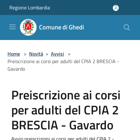
Salta al contenuto principale
Regione Lombardia
Comune di Ghedi
Home
>
Novità
>
Avvisi
>
Preiscrizione ai corsi per adulti del CPIA 2 BRESCIA -
Gavardo
Preiscrizione ai corsi
per adulti del CPIA 2
BRESCIA - Gavardo
Avvio preiscrizioni ai corsi per adulti del CPIA 2 -