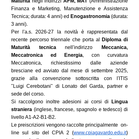
Maturità
negli indirizzi
AFM, MAT
(Amministrazione
Finanza e Marketing, Manutenzione e Assistenza
Tecnica; durata: 4 anni) ed
Enogastronomia
(durata:
3 anni).
Per l'a.s. 2026-27 la novità è rappresentata dal
recente percorso triennale che porta al
Diploma di
Maturità tecnica
nell'indirizzo
Meccanica,
Meccatronica ed Energia
, con curvatura
Meccatronica, richiestissimo dalle aziende
bresciane ed avviato dal mese di settembre 2025,
grazie alla convenzione sottoscritta con l'ITIS
"Luigi Cerebotani" di Lonato del Garda, partner e
sede del corso.
Si raccolgono inoltre adesioni ai corsi di
Lingua
straniera
(inglese, francese, spagnolo e tedesco) di
livello A1-A2-B1-B2.
Le preiscrizioni vengono raccolte principalmente on-
line sul sito del CPIA 2 (
www.cpiagavardo.edu.it
)