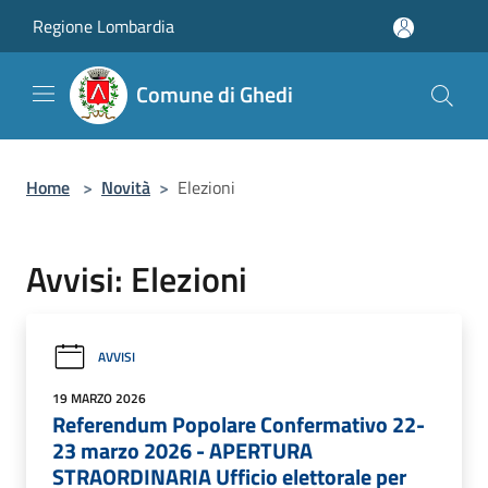
Salta al contenuto principale
Regione Lombardia
Comune di Ghedi
Home
>
Novità
>
Elezioni
Avvisi: Elezioni
AVVISI
19 MARZO 2026
Referendum Popolare Confermativo 22-
23 marzo 2026 - APERTURA
STRAORDINARIA Ufficio elettorale per